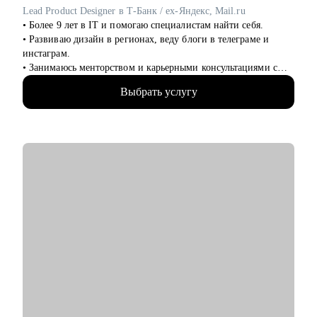
только входят в профессию.
Lead Product Designer в Т-Банк / ex-Яндекс, Mail.ru
• Аналитикам проектных команд.
• Более 9 лет в IT и помогаю специалистам найти себя.
• Специалистам с опытом, которые хотят перейти на новый
• Развиваю дизайн в регионах, веду блоги в телеграме и
уровень или поменять направление.
инстаграм.
• Руководителям проектных офисов, которым нужно
• Занимаюсь менторством и карьерными консультациями с
структурировать процессы и масштабировать команду.
2021 года и помог многим найти себя.
Выбрать услугу
• Отсмотрел >1 000 портфолио
Мы вместе сможем индивидуально разобрать практически
• Изучил 300+ резюме, 100+ интервью с наймом
любую проблему, возникающую у тебя на проектах. А если ты
• Провел более 100 консультаций
новичок и только определяешься с выбором, я проведу для
• Запускал продукты на 100 млн MAU
тебя обзор на самые востребованные профессии в сфере ИТ,
• Открыл свой бизнес в дизайне
расскажу про лайфхаки и особенности работы.
• Управлял командами от 2-х до 10-ти человек
• Выступаю с докладами для дизайнеров
С чем помогу:
• Составить рабочее резюме
• Собрать портфолио которое работает
• Узнать, как попасть в ТОП-компанию
• Подготовиться к интервью
• Разбор и проверка тестовых заданий
• Вместе подумать над сложной задачей
• Как улучшать процессы и эффективно работать над