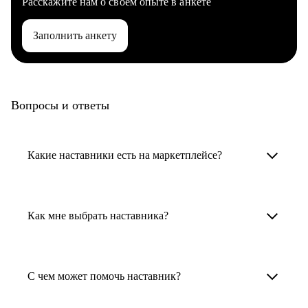
Расскажите нам о своем опыте в анкете
Заполнить анкету
Вопросы и ответы
Какие наставники есть на маркетплейсе?
Карьерные наставники — это HR-
специалисты, карьерные консультанты,
Как мне выбрать наставника?
психологи, резюмерайтеры и менторы.
Умный поиск поможет в три клика выбрать
Менторы работают в ИТ, дизайне, других
наставника для достижения вашей цели.
С чем может помочь наставник?
узкоспециализированных сферах. Они
помогут прокачать навыки, построить