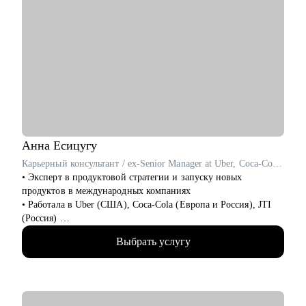
Анна
Есицугу
Карьерный консультант / ex-Senior Manager at Uber, Coca-Cola, JTI
• Эксперт в продуктовой стратегии и запуску новых
продуктов в международных компаниях
• Работала в Uber (США), Coca-Cola (Европа и Россия), JTI
(Россия)
• Разносторонний опыт работы в крупных компаниях:
Выбрать услугу
запускала новые продукты, составляла стратегии, занималась
операционной эффективностью и аналитикой
• Лидировала запуск quick commerce продукта в США «Uber
Eats Market», а также создала сеть дарксторов для линии
косметики Дженнифер Энистон на Uber Eats