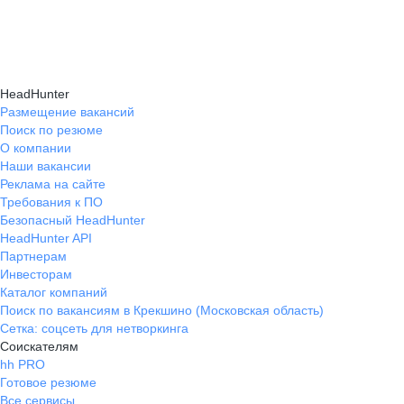
подходящие направления роста и повысить
текущем месте работы и о том, кому он будет
Создать план карьерного роста помогут
эффективность карьерного движения.
полезен, с какими запросами работает.
карьерные эксперты на hh.ru: они определят
Вы точно найдёте того, кто вам нужен!
ваши сильные стороны, поставят цели
HeadHunter
и предложат конкретные шаги для успешного
Размещение вакансий
Поиск по резюме
карьерного продвижения.
О компании
Наши вакансии
Реклама на сайте
Требования к ПО
Безопасный HeadHunter
HeadHunter API
Партнерам
Инвесторам
Каталог компаний
Поиск по вакансиям в Крекшино (Московская область)
Сетка: соцсеть для нетворкинга
Соискателям
hh PRO
Готовое резюме
Все сервисы