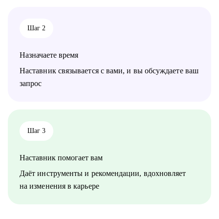
безопасности.
• Людям, которые хотят погрузиться в сферу информационной
безопасности и выбрать направление.
Шаг 2
• Новичкам, кто только начинает свой путь или столкнулся с
карьерными трудностями и не видит перспектив роста.
Назначаете время
Наставник связывается с вами, и вы обсуждаете ваш
запрос
Шаг 3
Наставник помогает вам
Даёт инструменты и рекомендации, вдохновляет
на изменения в карьере