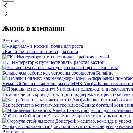
Жизнь в компании
Все статьи
«Каргилл» в России: почва для роста
ГК «Император»: путешествовать, работая вахтой
Больше чем работа: как устроены сообщества Билайна
Немалый бизнес: как менеджеры ММБ Альфа-Банка помогают 
Помощь не по скрипту: 5 историй поддержки и представителей
Как работают в контакт-центре Альфа-Банка: богатый жизненн
Мобильный банкир в Альфа-Банке: профессия для активных л
Формула стабильности Донстрой: масштаб, команда и уверенно
Все статьи