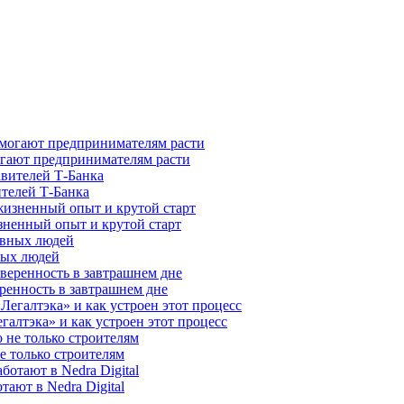
гают предпринимателям расти
ителей Т-Банка
зненный опыт и крутой старт
ных людей
ренность в завтрашнем дне
галтэка» и как устроен этот процесс
е только строителям
ают в Nedra Digital