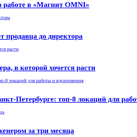
 о работе в «Магнит OMNI»
т продавца до директора
а, в которой хочется расти
нкт-Петербурге: топ-8 локаций для раб
енером за три месяца