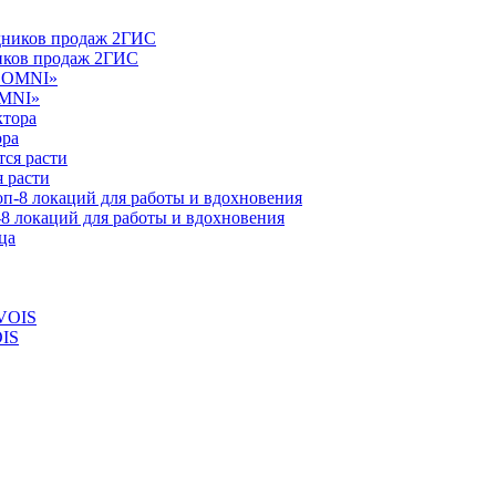
ников продаж 2ГИС
OMNI»
ора
 расти
-8 локаций для работы и вдохновения
OIS