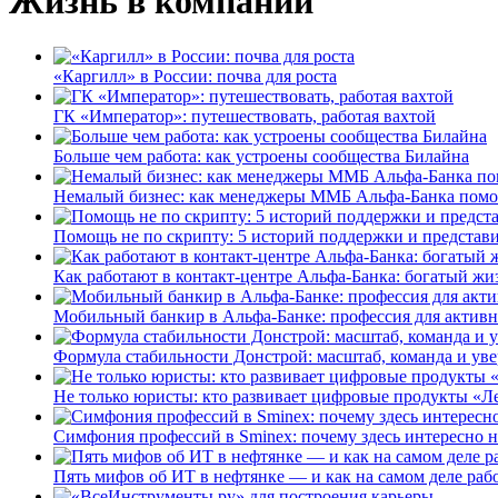
Жизнь в компании
«Каргилл» в России: почва для роста
ГК «Император»: путешествовать, работая вахтой
Больше чем работа: как устроены сообщества Билайна
Немалый бизнес: как менеджеры ММБ Альфа-Банка помо
Помощь не по скрипту: 5 историй поддержки и представ
Как работают в контакт-центре Альфа-Банка: богатый жи
Мобильный банкир в Альфа-Банке: профессия для актив
Формула стабильности Донстрой: масштаб, команда и уве
Не только юристы: кто развивает цифровые продукты «Ле
Симфония профессий в Sminex: почему здесь интересно н
Пять мифов об ИТ в нефтянке — и как на самом деле работ