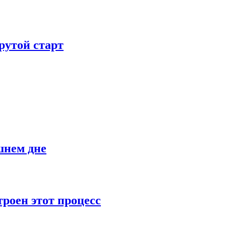
рутой старт
шнем дне
роен этот процесс