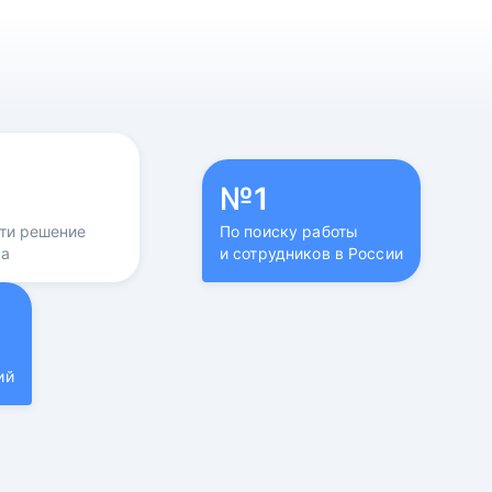
№1
йти решение
По поиску работы
са
и сотрудников в России
ий