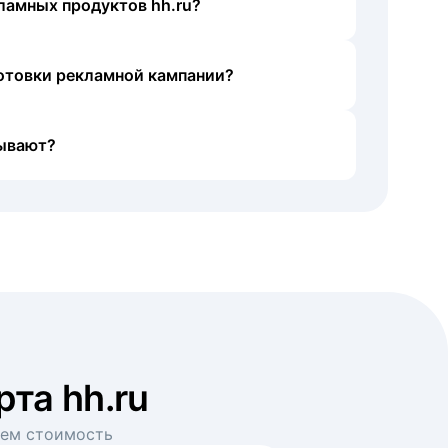
ламных продуктов hh.ru?
готовки рекламной кампании?
ывают?
рта hh.ru
аем стоимость