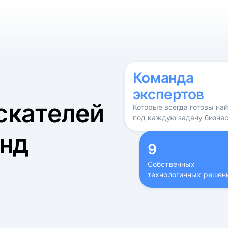
б
Команда
экспертов
скателей
Которые всегда готовы на
под каждую задачу бизне
нд
9
Собственных
технологичных решен