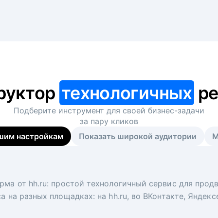
руктор
технологичных
ре
Подберите инструмент для своей
бизнес-задачи
за пару кликов
шим настройкам
Показать широкой аудитории
М
я
 рекрутер
рма от hh.ru: простой технологичный сервис для прод
 для вакансий на главной странице hh.ru. Увеличивает
под ключ. Решите, сколько кандидатов и когда вам нуж
а на разных площадках: на hh.ru, во ВКонтакте, Яндек
ологи, рекрутеры и проектные менеджеры hh.ru с цел
тов